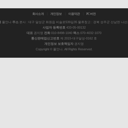
회사소개
개인정보
이용약관
PC 버전
명
풀안나
주소
본사 : 대구 달성군 화원읍 비슬로539길35 물류창고 : 경북 성주군 선남면 나선로
사업자 등록번호
433-05-00132
대표
권지영
전화
010-8498-1040
팩스
070-4032-1070
통신판매업신고번호
제 2015-대구달성-0162 호
개인정보 보호책임자
권지영
Copyright © 풀안나. All Rights Reserved.