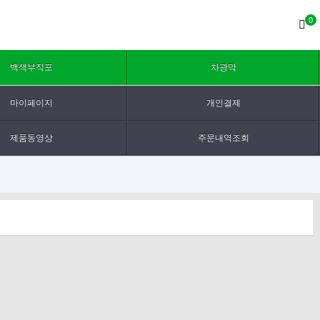
0
백색부직포
차광막
마이페이지
개인결제
제품동영상
주문내역조회